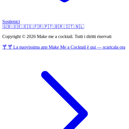
Sostienici
🇬🇧
🇩🇪
🇪🇸
🇫🇷
🇵🇹
🇧🇷
🇮🇹
🇳🇱
Copyright © 2026 Make me a cocktail. Tutti i diritti riservati
🍸 🍸 La nuovissima app Make Me a Cocktail è qui — scaricala ora