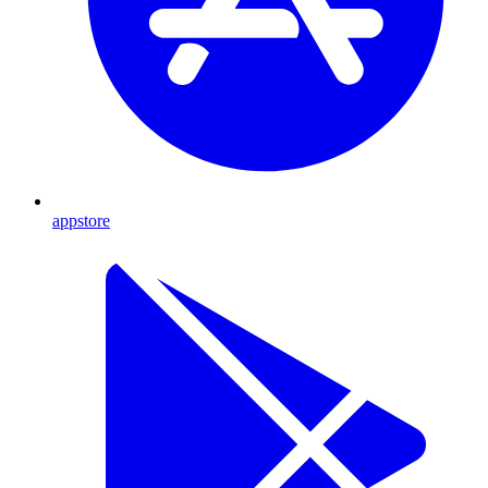
appstore