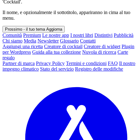
'Cocktail'.
Il nome, e opzionalmente il sottotitolo, appariranno in cima al tuo
menu.
Prossimo - il tuo tema
Aggiorna
Comunità
Premium
Le nostre app
I nostri libri
Distintivi
Pubblicità
Chi siamo
Media
Newsletter
Glossario
Contatti
Aggiungi una ricetta
Creatore di cocktail
Creatore di widget
Plugin
per Wordpress
Guida alla tua collezione
Nuvola di ricerca
Carte
regalo
Partner di marca
Privacy Policy
Termini e condizioni
FAQ
Il nostro
impegno climatico
Stato del servizio
Registro delle modifiche