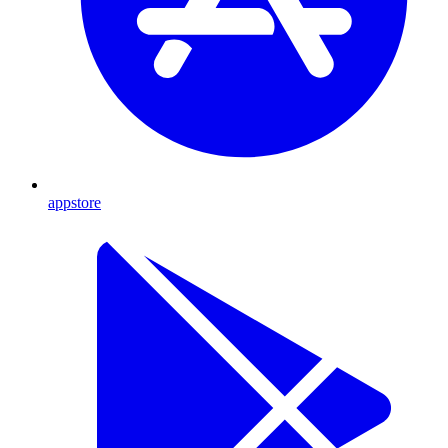
appstore