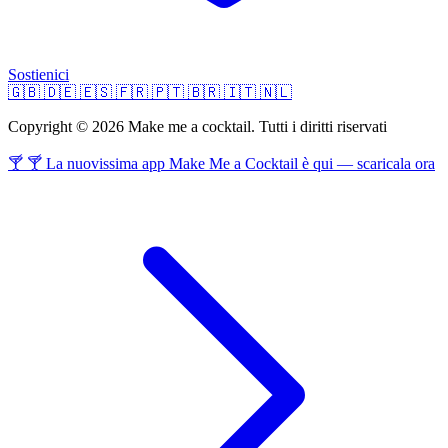
Sostienici
🇬🇧
🇩🇪
🇪🇸
🇫🇷
🇵🇹
🇧🇷
🇮🇹
🇳🇱
Copyright © 2026 Make me a cocktail. Tutti i diritti riservati
🍸 🍸 La nuovissima app Make Me a Cocktail è qui — scaricala ora