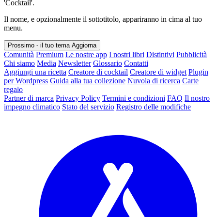
'Cocktail'.
Il nome, e opzionalmente il sottotitolo, appariranno in cima al tuo
menu.
Prossimo - il tuo tema
Aggiorna
Comunità
Premium
Le nostre app
I nostri libri
Distintivi
Pubblicità
Chi siamo
Media
Newsletter
Glossario
Contatti
Aggiungi una ricetta
Creatore di cocktail
Creatore di widget
Plugin
per Wordpress
Guida alla tua collezione
Nuvola di ricerca
Carte
regalo
Partner di marca
Privacy Policy
Termini e condizioni
FAQ
Il nostro
impegno climatico
Stato del servizio
Registro delle modifiche