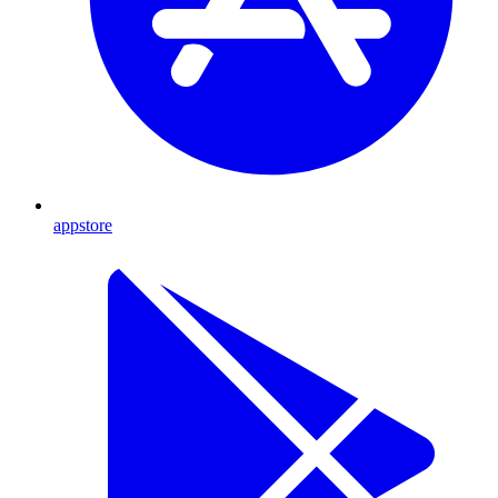
appstore