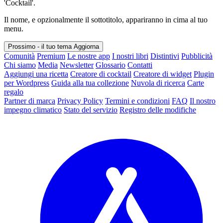
'Cocktail'.
Il nome, e opzionalmente il sottotitolo, appariranno in cima al tuo
menu.
Prossimo - il tuo tema
Aggiorna
Comunità
Premium
Le nostre app
I nostri libri
Distintivi
Pubblicità
Chi siamo
Media
Newsletter
Glossario
Contatti
Aggiungi una ricetta
Creatore di cocktail
Creatore di widget
Plugin
per Wordpress
Guida alla tua collezione
Nuvola di ricerca
Carte
regalo
Partner di marca
Privacy Policy
Termini e condizioni
FAQ
Il nostro
impegno climatico
Stato del servizio
Registro delle modifiche