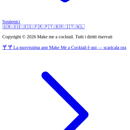
Sostienici
🇬🇧
🇩🇪
🇪🇸
🇫🇷
🇵🇹
🇧🇷
🇮🇹
🇳🇱
Copyright © 2026 Make me a cocktail. Tutti i diritti riservati
🍸 🍸 La nuovissima app Make Me a Cocktail è qui — scaricala ora