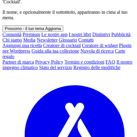
'Cocktail'.
Il nome, e opzionalmente il sottotitolo, appariranno in cima al tuo
menu.
Prossimo - il tuo tema
Aggiorna
Comunità
Premium
Le nostre app
I nostri libri
Distintivi
Pubblicità
Chi siamo
Media
Newsletter
Glossario
Contatti
Aggiungi una ricetta
Creatore di cocktail
Creatore di widget
Plugin
per Wordpress
Guida alla tua collezione
Nuvola di ricerca
Carte
regalo
Partner di marca
Privacy Policy
Termini e condizioni
FAQ
Il nostro
impegno climatico
Stato del servizio
Registro delle modifiche