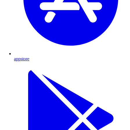
appstore