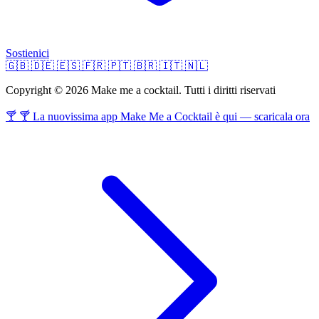
Sostienici
🇬🇧
🇩🇪
🇪🇸
🇫🇷
🇵🇹
🇧🇷
🇮🇹
🇳🇱
Copyright © 2026 Make me a cocktail. Tutti i diritti riservati
🍸 🍸 La nuovissima app Make Me a Cocktail è qui — scaricala ora