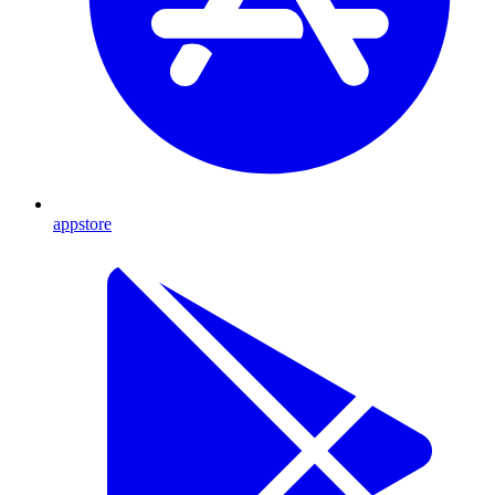
appstore