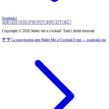
Sostienici
🇬🇧
🇩🇪
🇪🇸
🇫🇷
🇵🇹
🇧🇷
🇮🇹
🇳🇱
Copyright © 2026 Make me a cocktail. Tutti i diritti riservati
🍸 🍸 La nuovissima app Make Me a Cocktail è qui — scaricala ora