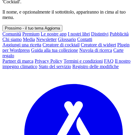
'Cocktail'.
Il nome, e opzionalmente il sottotitolo, appariranno in cima al tuo
menu.
Prossimo - il tuo tema
Aggiorna
Comunità
Premium
Le nostre app
I nostri libri
Distintivi
Pubblicità
Chi siamo
Media
Newsletter
Glossario
Contatti
Aggiungi una ricetta
Creatore di cocktail
Creatore di widget
Plugin
per Wordpress
Guida alla tua collezione
Nuvola di ricerca
Carte
regalo
Partner di marca
Privacy Policy
Termini e condizioni
FAQ
Il nostro
impegno climatico
Stato del servizio
Registro delle modifiche