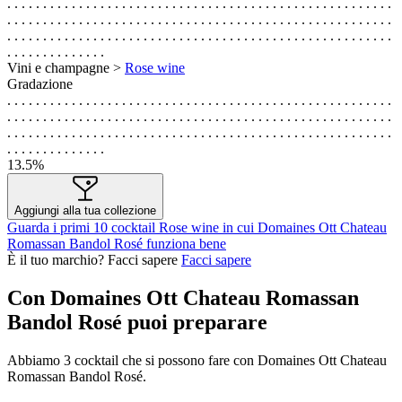
. . . . . . . . . . . . . . . . . . . . . . . . . . . . . . . . . . . . . . . . . . . . . . . . . . . . . .
. . . . . . . . . . . . . . . . . . . . . . . . . . . . . . . . . . . . . . . . . . . . . . . . . . . . . .
. . . . . . . . . . . . . . . . . . . . . . . . . . . . . . . . . . . . . . . . . . . . . . . . . . . . . .
. . . . . . . . . . . . . .
Vini e champagne >
Rose wine
Gradazione
. . . . . . . . . . . . . . . . . . . . . . . . . . . . . . . . . . . . . . . . . . . . . . . . . . . . . .
. . . . . . . . . . . . . . . . . . . . . . . . . . . . . . . . . . . . . . . . . . . . . . . . . . . . . .
. . . . . . . . . . . . . . . . . . . . . . . . . . . . . . . . . . . . . . . . . . . . . . . . . . . . . .
. . . . . . . . . . . . . .
13.5%
Aggiungi alla tua collezione
Guarda i primi 10 cocktail Rose wine in cui Domaines Ott Chateau
Romassan Bandol Rosé funziona bene
È il tuo marchio? Facci sapere
Facci sapere
Con Domaines Ott Chateau Romassan
Bandol Rosé puoi preparare
Abbiamo
3
cocktail che si possono fare con Domaines Ott Chateau
Romassan Bandol Rosé.