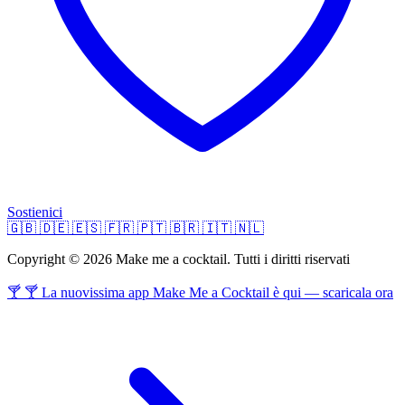
Sostienici
🇬🇧
🇩🇪
🇪🇸
🇫🇷
🇵🇹
🇧🇷
🇮🇹
🇳🇱
Copyright © 2026 Make me a cocktail. Tutti i diritti riservati
🍸 🍸 La nuovissima app Make Me a Cocktail è qui — scaricala ora