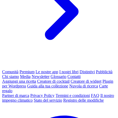
Comunità
Premium
Le nostre app
I nostri libri
Distintivi
Pubblicità
Chi siamo
Media
Newsletter
Glossario
Contatti
Aggiungi una ricetta
Creatore di cocktail
Creatore di widget
Plugin
per Wordpress
Guida alla tua collezione
Nuvola di ricerca
Carte
regalo
Partner di marca
Privacy Policy
Termini e condizioni
FAQ
Il nostro
impegno climatico
Stato del servizio
Registro delle modifiche