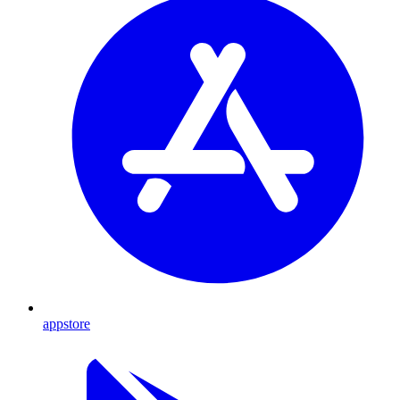
appstore