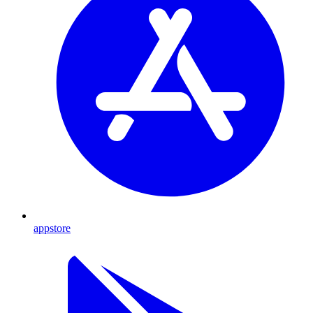
appstore