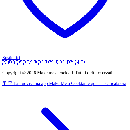
Sostienici
🇬🇧
🇩🇪
🇪🇸
🇫🇷
🇵🇹
🇧🇷
🇮🇹
🇳🇱
Copyright © 2026 Make me a cocktail. Tutti i diritti riservati
🍸 🍸 La nuovissima app Make Me a Cocktail è qui — scaricala ora