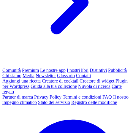
Comunità
Premium
Le nostre app
I nostri libri
Distintivi
Pubblicità
Chi siamo
Media
Newsletter
Glossario
Contatti
Aggiungi una ricetta
Creatore di cocktail
Creatore di widget
Plugin
per Wordpress
Guida alla tua collezione
Nuvola di ricerca
Carte
regalo
Partner di marca
Privacy Policy
Termini e condizioni
FAQ
Il nostro
impegno climatico
Stato del servizio
Registro delle modifiche