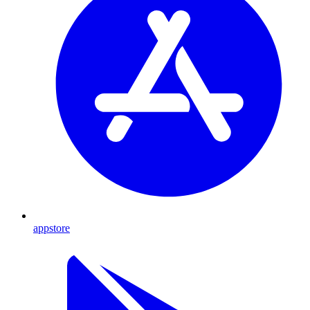
appstore