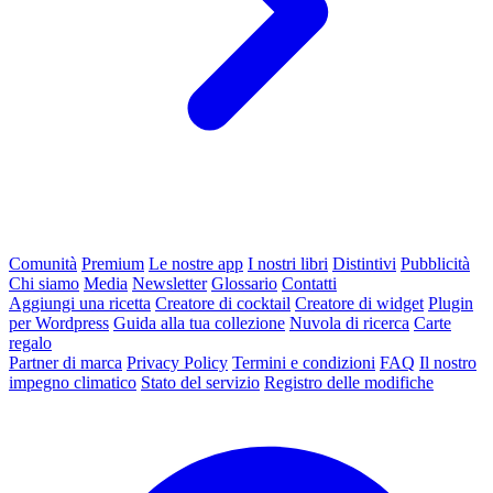
Comunità
Premium
Le nostre app
I nostri libri
Distintivi
Pubblicità
Chi siamo
Media
Newsletter
Glossario
Contatti
Aggiungi una ricetta
Creatore di cocktail
Creatore di widget
Plugin
per Wordpress
Guida alla tua collezione
Nuvola di ricerca
Carte
regalo
Partner di marca
Privacy Policy
Termini e condizioni
FAQ
Il nostro
impegno climatico
Stato del servizio
Registro delle modifiche