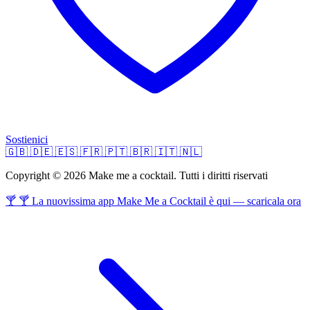
Sostienici
🇬🇧
🇩🇪
🇪🇸
🇫🇷
🇵🇹
🇧🇷
🇮🇹
🇳🇱
Copyright © 2026 Make me a cocktail. Tutti i diritti riservati
🍸 🍸 La nuovissima app Make Me a Cocktail è qui — scaricala ora