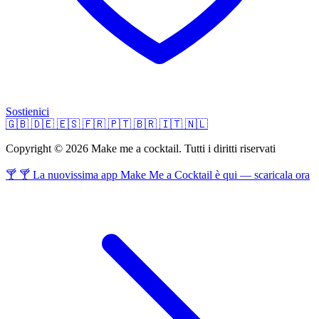
Sostienici
🇬🇧
🇩🇪
🇪🇸
🇫🇷
🇵🇹
🇧🇷
🇮🇹
🇳🇱
Copyright © 2026 Make me a cocktail. Tutti i diritti riservati
🍸 🍸 La nuovissima app Make Me a Cocktail è qui — scaricala ora