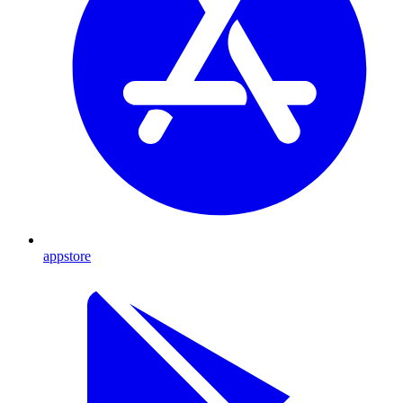
appstore