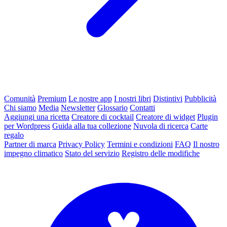
Comunità
Premium
Le nostre app
I nostri libri
Distintivi
Pubblicità
Chi siamo
Media
Newsletter
Glossario
Contatti
Aggiungi una ricetta
Creatore di cocktail
Creatore di widget
Plugin
per Wordpress
Guida alla tua collezione
Nuvola di ricerca
Carte
regalo
Partner di marca
Privacy Policy
Termini e condizioni
FAQ
Il nostro
impegno climatico
Stato del servizio
Registro delle modifiche