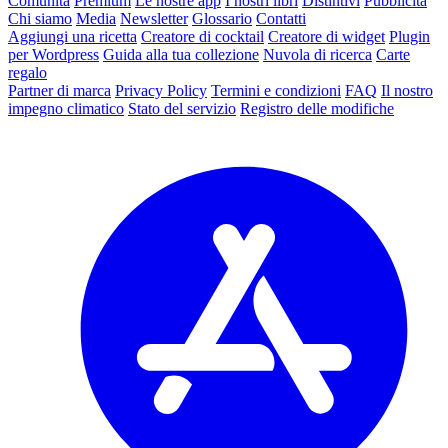
Comunità
Premium
Le nostre app
I nostri libri
Distintivi
Pubblicità
Chi siamo
Media
Newsletter
Glossario
Contatti
Aggiungi una ricetta
Creatore di cocktail
Creatore di widget
Plugin
per Wordpress
Guida alla tua collezione
Nuvola di ricerca
Carte
regalo
Partner di marca
Privacy Policy
Termini e condizioni
FAQ
Il nostro
impegno climatico
Stato del servizio
Registro delle modifiche