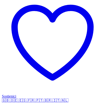
Sostienici
🇬🇧
🇩🇪
🇪🇸
🇫🇷
🇵🇹
🇧🇷
🇮🇹
🇳🇱