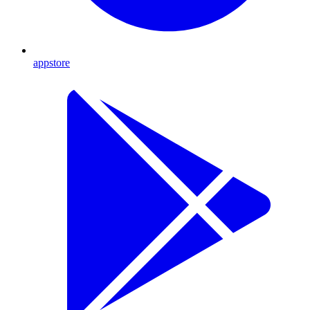
appstore