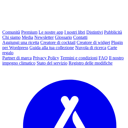
Comunità
Premium
Le nostre app
I nostri libri
Distintivi
Pubblicità
Chi siamo
Media
Newsletter
Glossario
Contatti
Aggiungi una ricetta
Creatore di cocktail
Creatore di widget
Plugin
per Wordpress
Guida alla tua collezione
Nuvola di ricerca
Carte
regalo
Partner di marca
Privacy Policy
Termini e condizioni
FAQ
Il nostro
impegno climatico
Stato del servizio
Registro delle modifiche