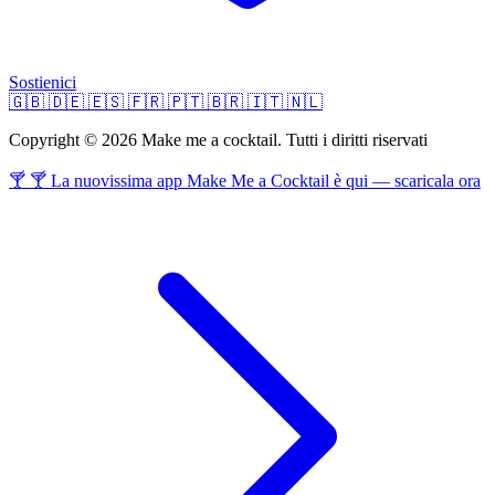
Sostienici
🇬🇧
🇩🇪
🇪🇸
🇫🇷
🇵🇹
🇧🇷
🇮🇹
🇳🇱
Copyright © 2026 Make me a cocktail. Tutti i diritti riservati
🍸 🍸 La nuovissima app Make Me a Cocktail è qui — scaricala ora