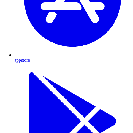
appstore