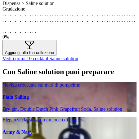
Dispensa > Saline solution
Gradazione
. . . . . . . . . . . . . . . . . . . . . . . . . . . . . . . . . . . . . . . . . . . . . . . . . . . . . .
. . . . . . . . . . . . . . . . . . . . . . . . . . . . . . . . . . . . . . . . . . . . . . . . . . . . . .
. . . . . . . . . . . . . . . . . . . . . . . . . . . . . . . . . . . . . . . . . . . . . . . . . . . . . .
. . . . . . . . . . . . . .
0%
Aggiungi alla tua collezione
Vedi i primi 10 cocktail Saline solution
Con Saline solution puoi preparare
Naviga croccante sui mari di pompelmo
Plain Sailing
Dry gin, Double Dutch Pink Grapefruit Soda, Saline solution
Eleganza classica con un tocco di nocciola
Army & Navy