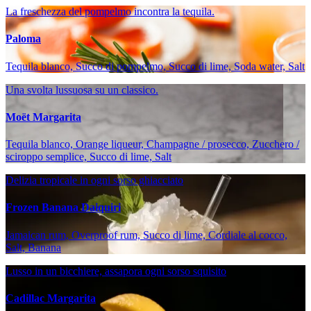
La freschezza del pompelmo incontra la tequila.
Paloma
Tequila blanco, Succo di pompelmo, Succo di lime, Soda water, Salt
Una svolta lussuosa su un classico.
Moët Margarita
Tequila blanco, Orange liqueur, Champagne / prosecco, Zucchero /
sciroppo semplice, Succo di lime, Salt
Delizia tropicale in ogni sorso ghiacciato
Frozen Banana Daiquiri
Jamaican rum, Overproof rum, Succo di lime, Cordiale al cocco,
Salt, Banana
Lusso in un bicchiere, assapora ogni sorso squisito
Cadillac Margarita