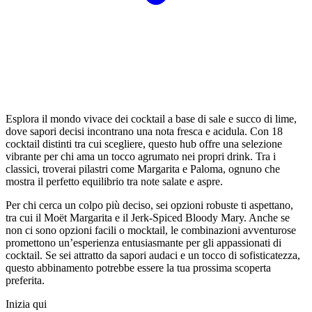
Esplora il mondo vivace dei cocktail a base di sale e succo di lime,
dove sapori decisi incontrano una nota fresca e acidula. Con 18
cocktail distinti tra cui scegliere, questo hub offre una selezione
vibrante per chi ama un tocco agrumato nei propri drink. Tra i
classici, troverai pilastri come Margarita e Paloma, ognuno che
mostra il perfetto equilibrio tra note salate e aspre.
Per chi cerca un colpo più deciso, sei opzioni robuste ti aspettano,
tra cui il Moët Margarita e il Jerk-Spiced Bloody Mary. Anche se
non ci sono opzioni facili o mocktail, le combinazioni avventurose
promettono un’esperienza entusiasmante per gli appassionati di
cocktail. Se sei attratto da sapori audaci e un tocco di sofisticatezza,
questo abbinamento potrebbe essere la tua prossima scoperta
preferita.
Inizia qui