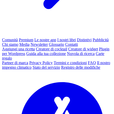
Comunità
Premium
Le nostre app
I nostri libri
Distintivi
Pubblicità
Chi siamo
Media
Newsletter
Glossario
Contatti
Aggiungi una ricetta
Creatore di cocktail
Creatore di widget
Plugin
per Wordpress
Guida alla tua collezione
Nuvola di ricerca
Carte
regalo
Partner di marca
Privacy Policy
Termini e condizioni
FAQ
Il nostro
impegno climatico
Stato del servizio
Registro delle modifiche