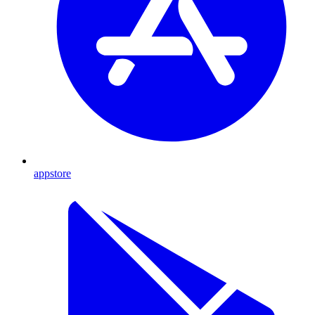
appstore