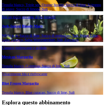
Tequila blanco, Triple sec, Orange liqueur, Succo di lime, Sciroppo
di agave, Succo di limone, Salt
Dai un tocco piccante al tuo brunch!
Jerk-Spiced Bloody Mary
White rum, Succo di lime, Succo di pomodoro, Salt, Water, Lime,
Salsa Tabasco, Salsa Worcestershire, Salt, Zucchero
Classico rinfrescante e acidulo
Mexican Margarita
Tequila blanco, Cointreau, Succo di lime, Salt
Vivacemente blu e rinfrescante
Blue Frozen Margarita
Tequila blanco, Blue curaçao, Succo di lime, Salt
Esplora questo abbinamento