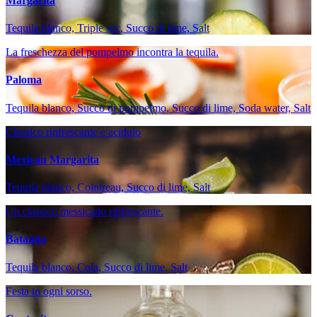
Margarita
Tequila blanco, Triple sec, Succo di lime, Salt
La freschezza del pompelmo incontra la tequila.
Paloma
Tequila blanco, Succo di pompelmo, Succo di lime, Soda water, Salt
Classico rinfrescante e acidulo
Mexican Margarita
Tequila blanco, Cointreau, Succo di lime, Salt
Un classico messicano rinfrescante.
Batanga
Tequila blanco, Cola, Succo di lime, Salt
Festa in ogni sorso.