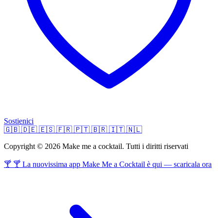
Sostienici
🇬🇧
🇩🇪
🇪🇸
🇫🇷
🇵🇹
🇧🇷
🇮🇹
🇳🇱
Copyright © 2026 Make me a cocktail. Tutti i diritti riservati
🍸 🍸 La nuovissima app Make Me a Cocktail è qui — scaricala ora