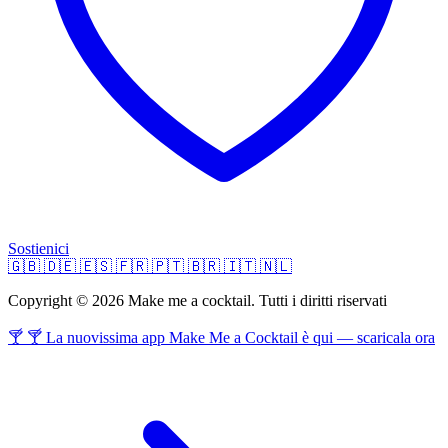
Sostienici
🇬🇧
🇩🇪
🇪🇸
🇫🇷
🇵🇹
🇧🇷
🇮🇹
🇳🇱
Copyright © 2026 Make me a cocktail. Tutti i diritti riservati
🍸 🍸 La nuovissima app Make Me a Cocktail è qui — scaricala ora