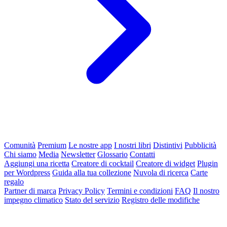
Comunità
Premium
Le nostre app
I nostri libri
Distintivi
Pubblicità
Chi siamo
Media
Newsletter
Glossario
Contatti
Aggiungi una ricetta
Creatore di cocktail
Creatore di widget
Plugin
per Wordpress
Guida alla tua collezione
Nuvola di ricerca
Carte
regalo
Partner di marca
Privacy Policy
Termini e condizioni
FAQ
Il nostro
impegno climatico
Stato del servizio
Registro delle modifiche