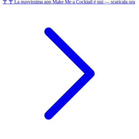
🍸 🍸 La nuovissima app Make Me a Cocktail è qui — scaricala ora