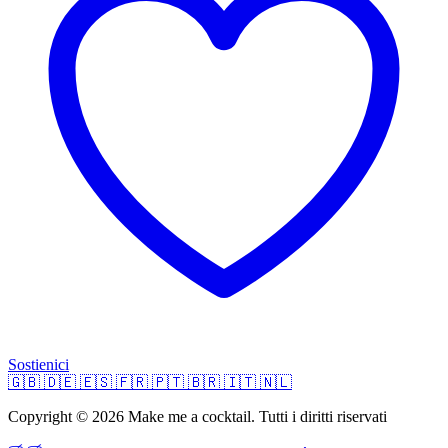
Sostienici
🇬🇧
🇩🇪
🇪🇸
🇫🇷
🇵🇹
🇧🇷
🇮🇹
🇳🇱
Copyright © 2026 Make me a cocktail. Tutti i diritti riservati