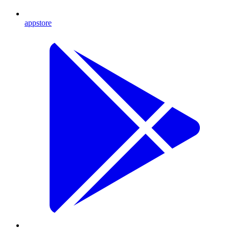
appstore