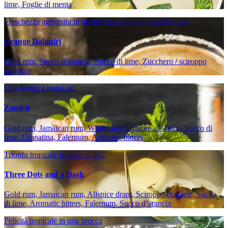
lime, Foglie di menta
Freschezza agrumata in un bicchiere con un tocco di rum.
Orange Daiquiri
Gold rum, Succo d’arancia, Succo di lime, Zucchero / sciroppo
semplice
Una potenza tropicale.
Zombie
Gold rum, Jamaican rum, White rum, Liquore all’anice, Succo di
lime, Granatina, Falernum, Aromatic bitters
Trionfo tropicale ispirato al tiki.
Three Dots and a Dash
Gold rum, Jamaican rum, Allspice dram, Sciroppo di miele, Succo
di lime, Aromatic bitters, Falernum, Succo d’arancia
Felicità tropicale in una brocca