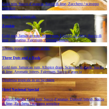
Gold rum, Succo d’arancia, Succo di lime, Zucchero / sciroppo
semplice
Una potenza tropicale.
Zombie
Gold rum, Jamaican rum, White rum, Liquore all’anice, Succo di
lime, Granatina, Falernum, Aromatic bitters
Trionfo tropicale ispirato al tiki.
Three Dots and a Dash
Gold rum, Jamaican rum, Allspice dram, Sciroppo di miele, Succo
di lime, Aromatic bitters, Falernum, Succo d’arancia
Opulenza tropicale in un bicchiere
Hotel Nacional Special
Apricot brandy, Gold rum, Succo d’ananas, Daiquiri bitters, Succo
di lime, Zucchero / sciroppo semplice