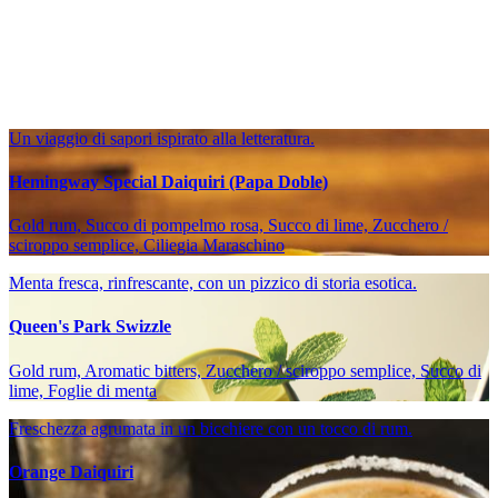
Un viaggio di sapori ispirato alla letteratura.
Hemingway Special Daiquiri (Papa Doble)
Gold rum, Succo di pompelmo rosa, Succo di lime, Zucchero /
sciroppo semplice, Ciliegia Maraschino
Menta fresca, rinfrescante, con un pizzico di storia esotica.
Queen's Park Swizzle
Gold rum, Aromatic bitters, Zucchero / sciroppo semplice, Succo di
lime, Foglie di menta
Freschezza agrumata in un bicchiere con un tocco di rum.
Orange Daiquiri