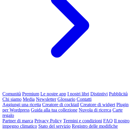
Comunità
Premium
Le nostre app
I nostri libri
Distintivi
Pubblicità
Chi siamo
Media
Newsletter
Glossario
Contatti
Aggiungi una ricetta
Creatore di cocktail
Creatore di widget
Plugin
per Wordpress
Guida alla tua collezione
Nuvola di ricerca
Carte
regalo
Partner di marca
Privacy Policy
Termini e condizioni
FAQ
Il nostro
impegno climatico
Stato del servizio
Registro delle modifiche