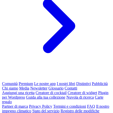
Comunità
Premium
Le nostre app
I nostri libri
Distintivi
Pubblicità
Chi siamo
Media
Newsletter
Glossario
Contatti
Aggiungi una ricetta
Creatore di cocktail
Creatore di widget
Plugin
per Wordpress
Guida alla tua collezione
Nuvola di ricerca
Carte
regalo
Partner di marca
Privacy Policy
Termini e condizioni
FAQ
Il nostro
impegno climatico
Stato del servizio
Registro delle modifiche