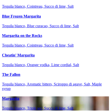
Tequila blanco, Cointreau, Succo di lime, Salt
Blue Frozen Margarita
Tequila blanco, Blue curaçao, Succo di lime, Salt
Margarita on the Rocks
Tequila blanco, Cointreau, Succo di lime, Salt
Cheatin' Margarita
Tequila blanco, Orange vodka, Lime cordial, Salt
The Fallon
Tequila blanco, Aromatic bitters, Sciroppo di agave, Salt, Maple
syrup
Margarita
Tequila blanco, Triple sec, Succo di lime, Salt