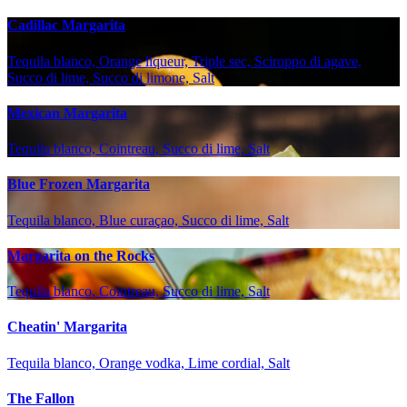
Cadillac Margarita
Tequila blanco, Orange liqueur, Triple sec, Sciroppo di agave,
Succo di lime, Succo di limone, Salt
Mexican Margarita
Tequila blanco, Cointreau, Succo di lime, Salt
Blue Frozen Margarita
Tequila blanco, Blue curaçao, Succo di lime, Salt
Margarita on the Rocks
Tequila blanco, Cointreau, Succo di lime, Salt
Cheatin' Margarita
Tequila blanco, Orange vodka, Lime cordial, Salt
The Fallon