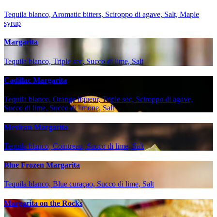
Tequila blanco, Aromatic bitters, Sciroppo di agave, Salt, Maple
syrup
Margarita
Tequila blanco, Triple sec, Succo di lime, Salt
Cadillac Margarita
Tequila blanco, Orange liqueur, Triple sec, Sciroppo di agave,
Succo di lime, Succo di limone, Salt
Mexican Margarita
Tequila blanco, Cointreau, Succo di lime, Salt
Blue Frozen Margarita
Tequila blanco, Blue curaçao, Succo di lime, Salt
Margarita on the Rocks