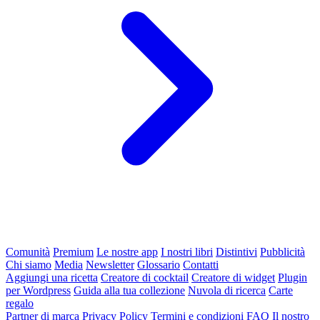
Comunità
Premium
Le nostre app
I nostri libri
Distintivi
Pubblicità
Chi siamo
Media
Newsletter
Glossario
Contatti
Aggiungi una ricetta
Creatore di cocktail
Creatore di widget
Plugin
per Wordpress
Guida alla tua collezione
Nuvola di ricerca
Carte
regalo
Partner di marca
Privacy Policy
Termini e condizioni
FAQ
Il nostro