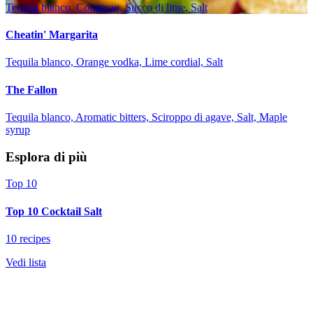
Tequila blanco, Cointreau, Succo di lime, Salt
Cheatin' Margarita
Tequila blanco, Orange vodka, Lime cordial, Salt
The Fallon
Tequila blanco, Aromatic bitters, Sciroppo di agave, Salt, Maple
syrup
Esplora di più
Top 10
Top 10 Cocktail Salt
10 recipes
Vedi lista