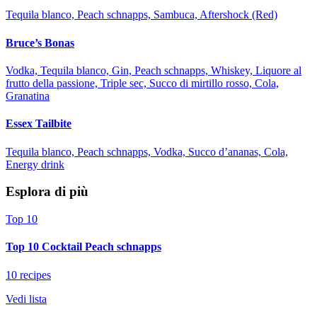
Tequila blanco, Peach schnapps, Sambuca, Aftershock (Red)
Bruce’s Bonas
Vodka, Tequila blanco, Gin, Peach schnapps, Whiskey, Liquore al
frutto della passione, Triple sec, Succo di mirtillo rosso, Cola,
Granatina
Essex Tailbite
Tequila blanco, Peach schnapps, Vodka, Succo d’ananas, Cola,
Energy drink
Esplora di più
Top 10
Top 10 Cocktail Peach schnapps
10 recipes
Vedi lista