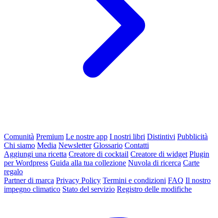
Comunità
Premium
Le nostre app
I nostri libri
Distintivi
Pubblicità
Chi siamo
Media
Newsletter
Glossario
Contatti
Aggiungi una ricetta
Creatore di cocktail
Creatore di widget
Plugin
per Wordpress
Guida alla tua collezione
Nuvola di ricerca
Carte
regalo
Partner di marca
Privacy Policy
Termini e condizioni
FAQ
Il nostro
impegno climatico
Stato del servizio
Registro delle modifiche