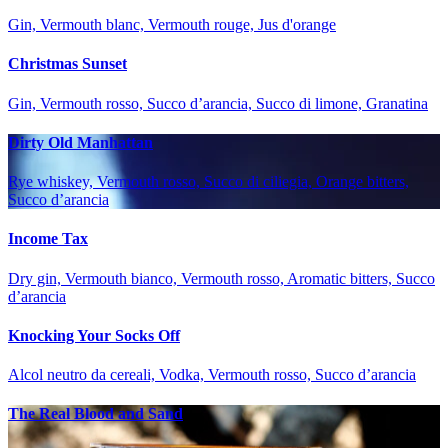
Gin, Vermouth blanc, Vermouth rouge, Jus d'orange
Christmas Sunset
Gin, Vermouth rosso, Succo d’arancia, Succo di limone, Granatina
Dirty Old Manhattan
Rye whiskey, Vermouth rosso, Succo di ciliegia, Orange bitters,
Succo d’arancia
Income Tax
Dry gin, Vermouth bianco, Vermouth rosso, Aromatic bitters, Succo
d’arancia
Knocking Your Socks Off
Alcol neutro da cereali, Vodka, Vermouth rosso, Succo d’arancia
The Real Blood and Sand