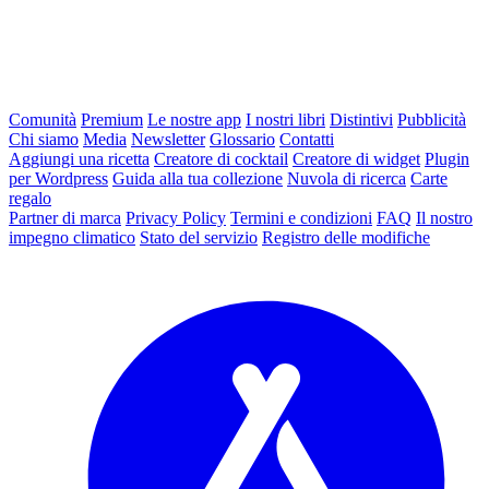
Comunità
Premium
Le nostre app
I nostri libri
Distintivi
Pubblicità
Chi siamo
Media
Newsletter
Glossario
Contatti
Aggiungi una ricetta
Creatore di cocktail
Creatore di widget
Plugin
per Wordpress
Guida alla tua collezione
Nuvola di ricerca
Carte
regalo
Partner di marca
Privacy Policy
Termini e condizioni
FAQ
Il nostro
impegno climatico
Stato del servizio
Registro delle modifiche