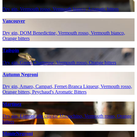
Dry gin, Vermouth rosso, Vermouth bianco, Aromatic bitters
Vancouver
Dry gin, DOM Benedictine, Vermouth rosso, Vermouth bianco,
Orange bitters
Tailspin
Dry gin, Green Chartreuse, Vermouth rosso, Orange bitters
Autumn Negroni
Dry gin, Amaro, Campari, Fernet-Branca Liqueur, Vermouth rosso,
Orange bitters, Peychaud's Aromatic Bitters
Martinez
Dry gin, Liquore alle ciliegie Maraschino, Vermouth rosso, Orange
bitters
MonteNegroni