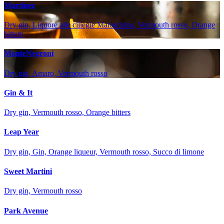
Martinez
Dry gin, Liquore alle ciliegie Maraschino, Vermouth rosso, Orange
bitters
MonteNegroni
Dry gin, Amaro, Vermouth rosso
Gin & It
Dry gin, Vermouth rosso, Orange bitters
Leap Year
Dry gin, Gin, Orange liqueur, Vermouth rosso, Succo di limone
Sweet Martini
Dry gin, Vermouth rosso
Park Avenue