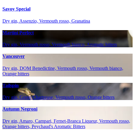
Savoy Special
Dry gin, Assenzio, Vermouth rosso, Granatina
Martini Perfect
Dry gin, Vermouth rosso, Vermouth bianco, Aromatic bitters
Vancouver
Dry gin, DOM Benedictine, Vermouth rosso, Vermouth bianco,
Orange bitters
Tailspin
Dry gin, Green Chartreuse, Vermouth rosso, Orange bitters
Autumn Negroni
Dry gin, Amaro, Campari, Fernet-Branca Liqueur, Vermouth rosso,
Orange bitters, Peychaud's Aromatic Bitters