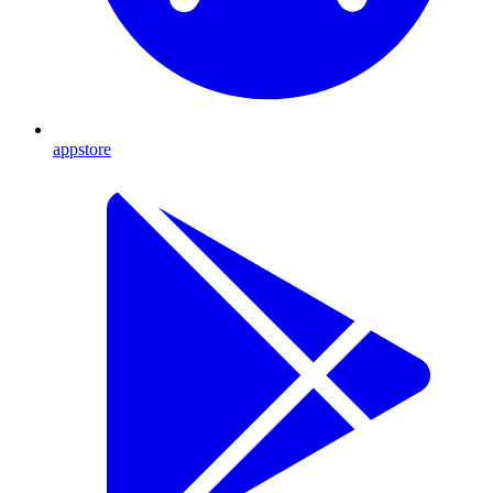
appstore