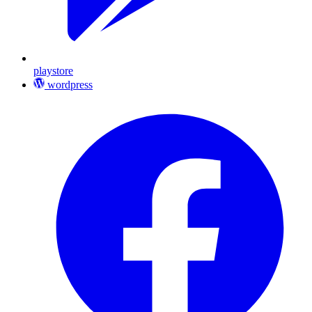
playstore
wordpress