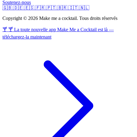
Soutenez-nous
🇬🇧
🇩🇪
🇪🇸
🇫🇷
🇵🇹
🇧🇷
🇮🇹
🇳🇱
Copyright © 2026 Make me a cocktail. Tous droits réservés
🍸 🍸 La toute nouvelle app Make Me a Cocktail est là —
téléchargez-la maintenant