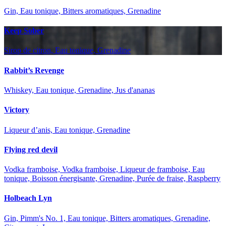
Gin, Eau tonique, Bitters aromatiques, Grenadine
Keep Sober
Sirop de citron, Eau tonique, Grenadine
Rabbit’s Revenge
Whiskey, Eau tonique, Grenadine, Jus d'ananas
Victory
Liqueur d’anis, Eau tonique, Grenadine
Flying red devil
Vodka framboise, Vodka framboise, Liqueur de framboise, Eau
tonique, Boisson énergisante, Grenadine, Purée de fraise, Raspberry
Holbeach Lyn
Gin, Pimm's No. 1, Eau tonique, Bitters aromatiques, Grenadine,