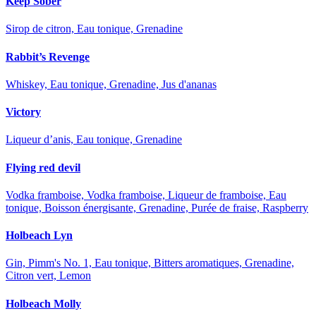
Keep Sober
Sirop de citron, Eau tonique, Grenadine
Rabbit’s Revenge
Whiskey, Eau tonique, Grenadine, Jus d'ananas
Victory
Liqueur d’anis, Eau tonique, Grenadine
Flying red devil
Vodka framboise, Vodka framboise, Liqueur de framboise, Eau
tonique, Boisson énergisante, Grenadine, Purée de fraise, Raspberry
Holbeach Lyn
Gin, Pimm's No. 1, Eau tonique, Bitters aromatiques, Grenadine,
Citron vert, Lemon
Holbeach Molly