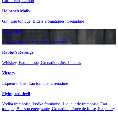
Citron vert, Lemon
Holbeach Molly
Gin, Eau tonique, Bitters aromatiques, Grenadine
Keep Sober
Sirop de citron, Eau tonique, Grenadine
Rabbit’s Revenge
Whiskey, Eau tonique, Grenadine, Jus d'ananas
Victory
Liqueur d’anis, Eau tonique, Grenadine
Flying red devil
Vodka framboise, Vodka framboise, Liqueur de framboise, Eau
tonique, Boisson énergisante, Grenadine, Purée de fraise, Raspberry