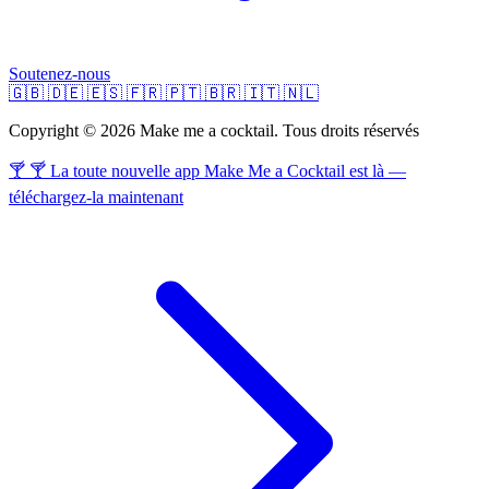
Soutenez-nous
🇬🇧
🇩🇪
🇪🇸
🇫🇷
🇵🇹
🇧🇷
🇮🇹
🇳🇱
Copyright © 2026 Make me a cocktail. Tous droits réservés
🍸 🍸 La toute nouvelle app Make Me a Cocktail est là —
téléchargez-la maintenant