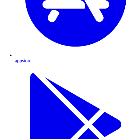
appstore