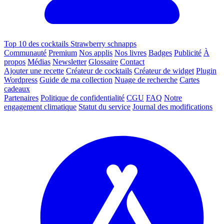
Top 10 des cocktails Strawberry schnapps
Communauté
Premium
Nos applis
Nos livres
Badges
Publicité
À
propos
Médias
Newsletter
Glossaire
Contact
Ajouter une recette
Créateur de cocktails
Créateur de widget
Plugin
Wordpress
Guide de ma collection
Nuage de recherche
Cartes
cadeaux
Partenaires
Politique de confidentialité
CGU
FAQ
Notre
engagement climatique
Statut du service
Journal des modifications