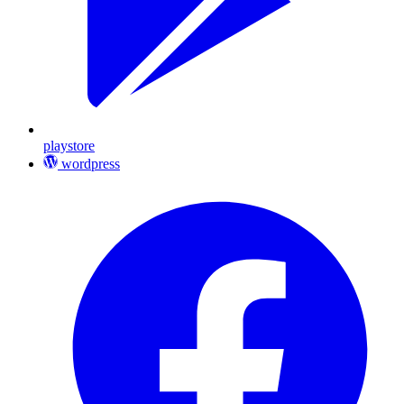
playstore
wordpress