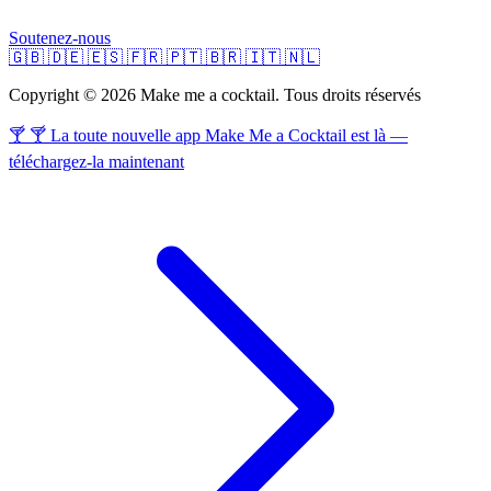
Soutenez-nous
🇬🇧
🇩🇪
🇪🇸
🇫🇷
🇵🇹
🇧🇷
🇮🇹
🇳🇱
Copyright © 2026 Make me a cocktail. Tous droits réservés
🍸 🍸 La toute nouvelle app Make Me a Cocktail est là —
téléchargez-la maintenant