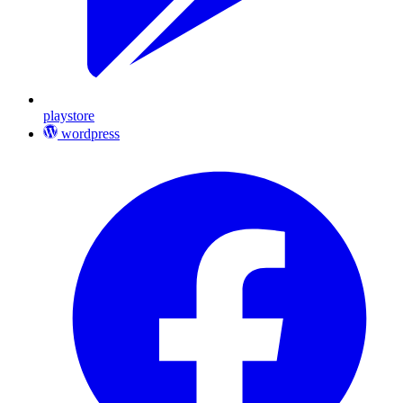
playstore
wordpress