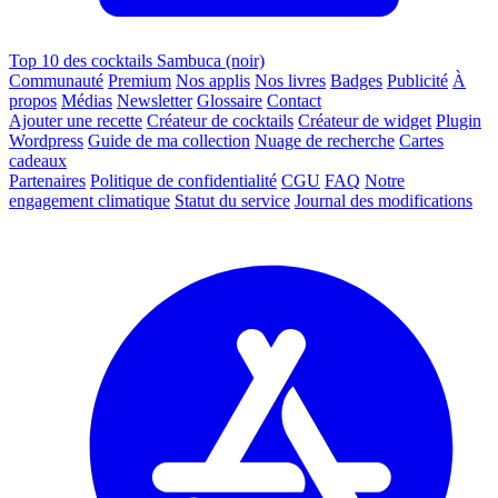
Top 10 des cocktails Sambuca (noir)
Communauté
Premium
Nos applis
Nos livres
Badges
Publicité
À
propos
Médias
Newsletter
Glossaire
Contact
Ajouter une recette
Créateur de cocktails
Créateur de widget
Plugin
Wordpress
Guide de ma collection
Nuage de recherche
Cartes
cadeaux
Partenaires
Politique de confidentialité
CGU
FAQ
Notre
engagement climatique
Statut du service
Journal des modifications