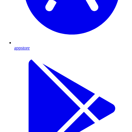
appstore