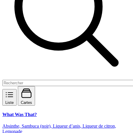
Liste
Cartes
What Was That?
Absinthe, Sambuca (noir), Liqueur d’anis, Liqueur de citron,
Lemonade