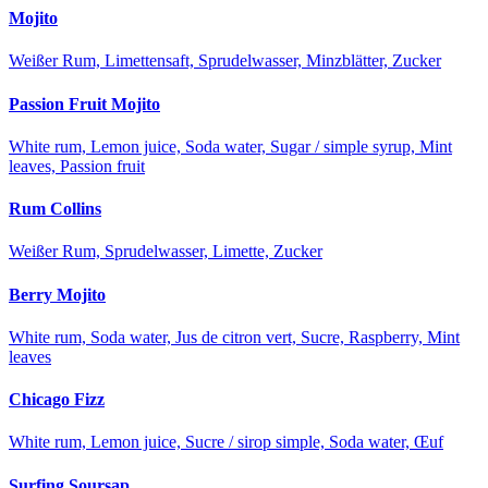
Mojito
Weißer Rum, Limettensaft, Sprudelwasser, Minzblätter, Zucker
Passion Fruit Mojito
White rum, Lemon juice, Soda water, Sugar / simple syrup, Mint
leaves, Passion fruit
Rum Collins
Weißer Rum, Sprudelwasser, Limette, Zucker
Berry Mojito
White rum, Soda water, Jus de citron vert, Sucre, Raspberry, Mint
leaves
Chicago Fizz
White rum, Lemon juice, Sucre / sirop simple, Soda water, Œuf
Surfing Soursap