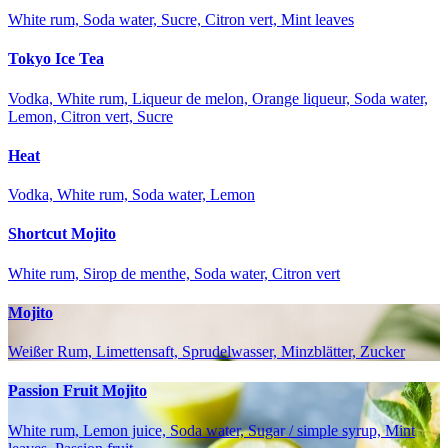
White rum, Soda water, Sucre, Citron vert, Mint leaves
Tokyo Ice Tea
Vodka, White rum, Liqueur de melon, Orange liqueur, Soda water,
Lemon, Citron vert, Sucre
Heat
Vodka, White rum, Soda water, Lemon
Shortcut Mojito
White rum, Sirop de menthe, Soda water, Citron vert
Mojito
Weißer Rum, Limettensaft, Sprudelwasser, Minzblätter, Zucker
Passion Fruit Mojito
White rum, Lemon juice, Soda water, Sugar / simple syrup, Mint