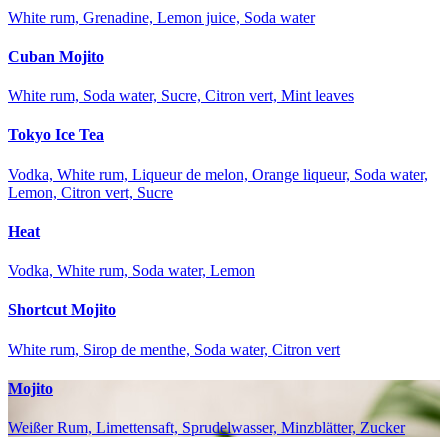
White rum, Grenadine, Lemon juice, Soda water
Cuban Mojito
White rum, Soda water, Sucre, Citron vert, Mint leaves
Tokyo Ice Tea
Vodka, White rum, Liqueur de melon, Orange liqueur, Soda water,
Lemon, Citron vert, Sucre
Heat
Vodka, White rum, Soda water, Lemon
Shortcut Mojito
White rum, Sirop de menthe, Soda water, Citron vert
Mojito
Weißer Rum, Limettensaft, Sprudelwasser, Minzblätter, Zucker