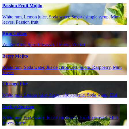
Passion Fruit Mojito
White rum, Lemon juice, Soda water, Sugar / simple syrup, Mint
leaves, Passion fruit
Rum Collins
Weißer Rum, Sprudelwasser, Limette, Zucker
Berry Mojito
White rum, Soda water, Jus de citron vert, Sucre, Raspberry, Mint
leaves
Chicago Fizz
White rum, Lemon juice, Sucre / sirop simple, Soda water, Œuf
Surfing Soursap
White rum, Soda water, Jus de citron vert, Jus de corossol, Mint
leaves, Sucre