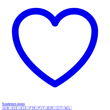
Soutenez-nous
🇬🇧
🇩🇪
🇪🇸
🇫🇷
🇵🇹
🇧🇷
🇮🇹
🇳🇱