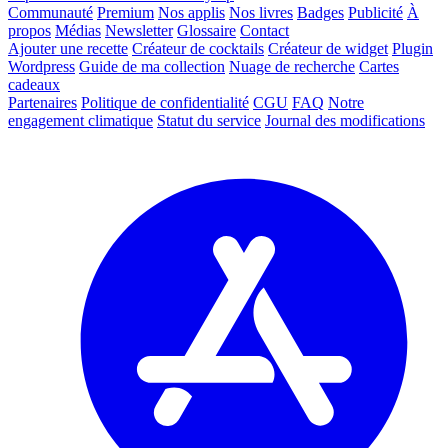
Communauté
Premium
Nos applis
Nos livres
Badges
Publicité
À
propos
Médias
Newsletter
Glossaire
Contact
Ajouter une recette
Créateur de cocktails
Créateur de widget
Plugin
Wordpress
Guide de ma collection
Nuage de recherche
Cartes
cadeaux
Partenaires
Politique de confidentialité
CGU
FAQ
Notre
engagement climatique
Statut du service
Journal des modifications