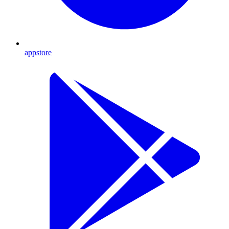
appstore