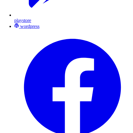
playstore
wordpress