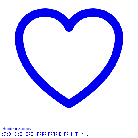
Soutenez-nous
🇬🇧
🇩🇪
🇪🇸
🇫🇷
🇵🇹
🇧🇷
🇮🇹
🇳🇱