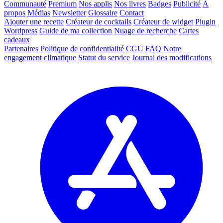
Communauté
Premium
Nos applis
Nos livres
Badges
Publicité
À
propos
Médias
Newsletter
Glossaire
Contact
Ajouter une recette
Créateur de cocktails
Créateur de widget
Plugin
Wordpress
Guide de ma collection
Nuage de recherche
Cartes
cadeaux
Partenaires
Politique de confidentialité
CGU
FAQ
Notre
engagement climatique
Statut du service
Journal des modifications