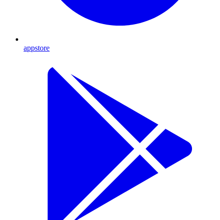
appstore