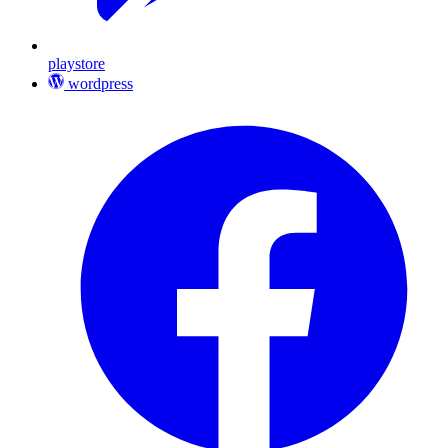
playstore
wordpress