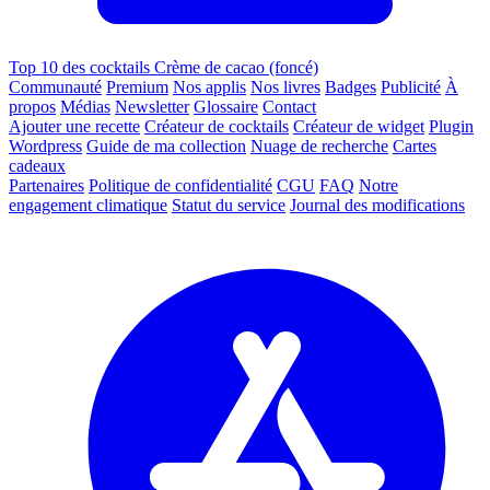
Top 10 des cocktails Crème de cacao (foncé)
Communauté
Premium
Nos applis
Nos livres
Badges
Publicité
À
propos
Médias
Newsletter
Glossaire
Contact
Ajouter une recette
Créateur de cocktails
Créateur de widget
Plugin
Wordpress
Guide de ma collection
Nuage de recherche
Cartes
cadeaux
Partenaires
Politique de confidentialité
CGU
FAQ
Notre
engagement climatique
Statut du service
Journal des modifications