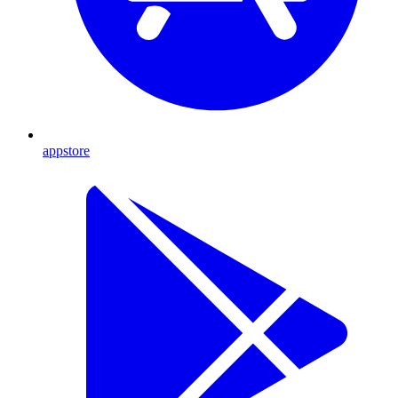
appstore