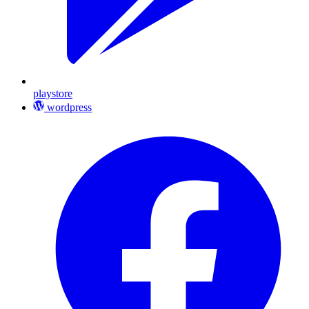
playstore
wordpress