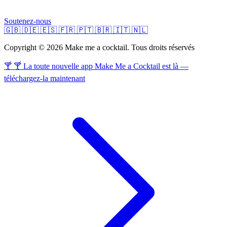
Soutenez-nous
🇬🇧
🇩🇪
🇪🇸
🇫🇷
🇵🇹
🇧🇷
🇮🇹
🇳🇱
Copyright © 2026 Make me a cocktail. Tous droits réservés
🍸 🍸 La toute nouvelle app Make Me a Cocktail est là —
téléchargez-la maintenant