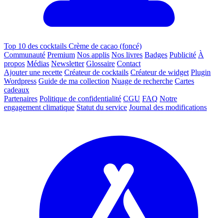
Top 10 des cocktails Crème de cacao (foncé)
Communauté
Premium
Nos applis
Nos livres
Badges
Publicité
À
propos
Médias
Newsletter
Glossaire
Contact
Ajouter une recette
Créateur de cocktails
Créateur de widget
Plugin
Wordpress
Guide de ma collection
Nuage de recherche
Cartes
cadeaux
Partenaires
Politique de confidentialité
CGU
FAQ
Notre
engagement climatique
Statut du service
Journal des modifications