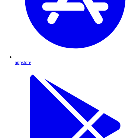
appstore