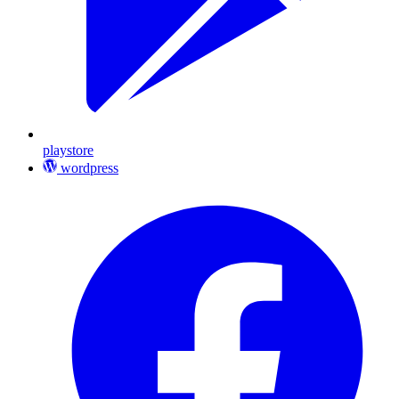
playstore
wordpress