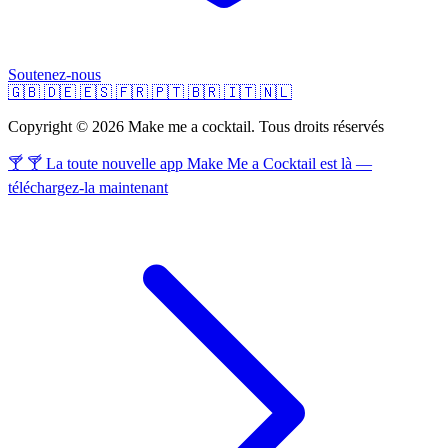
Soutenez-nous
🇬🇧
🇩🇪
🇪🇸
🇫🇷
🇵🇹
🇧🇷
🇮🇹
🇳🇱
Copyright © 2026 Make me a cocktail. Tous droits réservés
🍸 🍸 La toute nouvelle app Make Me a Cocktail est là —
téléchargez-la maintenant