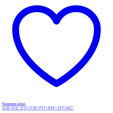
Soutenez-nous
🇬🇧
🇩🇪
🇪🇸
🇫🇷
🇵🇹
🇧🇷
🇮🇹
🇳🇱