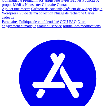
Communauté
Premium
Nos applis
Nos livres
Badges
Publicité
À
propos
Médias
Newsletter
Glossaire
Contact
Ajouter une recette
Créateur de cocktails
Créateur de widget
Plugin
Wordpress
Guide de ma collection
Nuage de recherche
Cartes
cadeaux
Partenaires
Politique de confidentialité
CGU
FAQ
Notre
engagement climatique
Statut du service
Journal des modifications