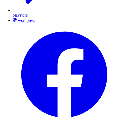
playstore
wordpress