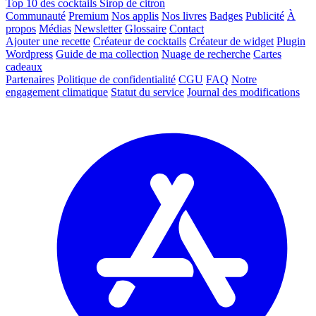
Top 10 des cocktails Sirop de citron
Communauté
Premium
Nos applis
Nos livres
Badges
Publicité
À
propos
Médias
Newsletter
Glossaire
Contact
Ajouter une recette
Créateur de cocktails
Créateur de widget
Plugin
Wordpress
Guide de ma collection
Nuage de recherche
Cartes
cadeaux
Partenaires
Politique de confidentialité
CGU
FAQ
Notre
engagement climatique
Statut du service
Journal des modifications