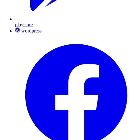
playstore
wordpress