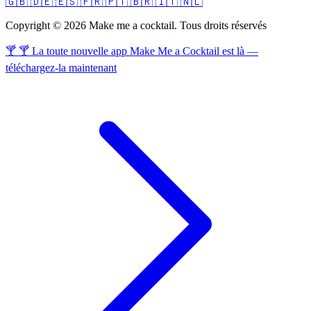
🇬🇧
🇩🇪
🇪🇸
🇫🇷
🇵🇹
🇧🇷
🇮🇹
🇳🇱
Copyright © 2026 Make me a cocktail. Tous droits réservés
🍸 🍸 La toute nouvelle app Make Me a Cocktail est là —
téléchargez-la maintenant