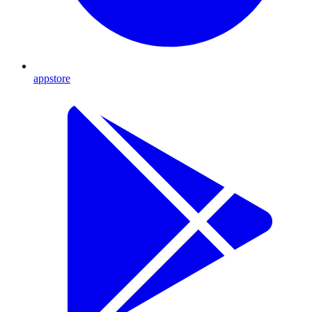
appstore