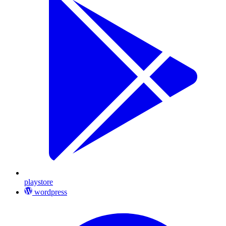
playstore
wordpress