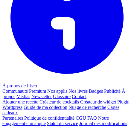
À propos de Pisco
Communauté
Premium
Nos applis
Nos livres
Badges
Publicité
À
propos
Médias
Newsletter
Glossaire
Contact
Ajouter une recette
Créateur de cocktails
Créateur de widget
Plugin
Wordpress
Guide de ma collection
Nuage de recherche
Cartes
cadeaux
Partenaires
Politique de confidentialité
CGU
FAQ
Notre
engagement climatique
Statut du service
Journal des modifications