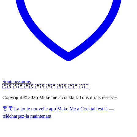
Soutenez-nous
🇬🇧
🇩🇪
🇪🇸
🇫🇷
🇵🇹
🇧🇷
🇮🇹
🇳🇱
Copyright © 2026 Make me a cocktail. Tous droits réservés
🍸 🍸 La toute nouvelle app Make Me a Cocktail est là —
téléchargez-la maintenant