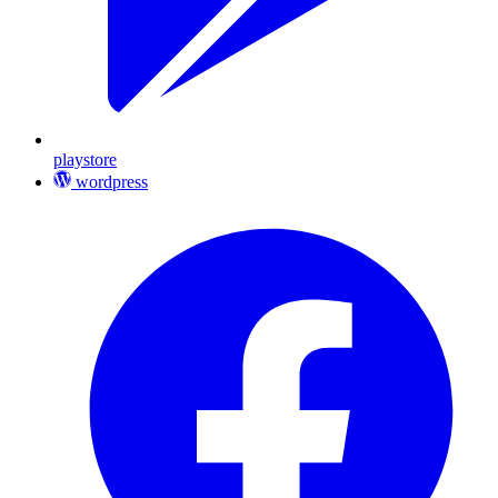
playstore
wordpress