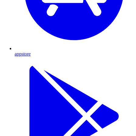
appstore