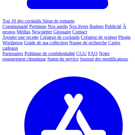
Top 10 des cocktails Sirop de romarin
Communauté
Premium
Nos applis
Nos livres
Badges
Publicité
À
propos
Médias
Newsletter
Glossaire
Contact
Ajouter une recette
Créateur de cocktails
Créateur de widget
Plugin
Wordpress
Guide de ma collection
Nuage de recherche
Cartes
cadeaux
Partenaires
Politique de confidentialité
CGU
FAQ
Notre
engagement climatique
Statut du service
Journal des modifications