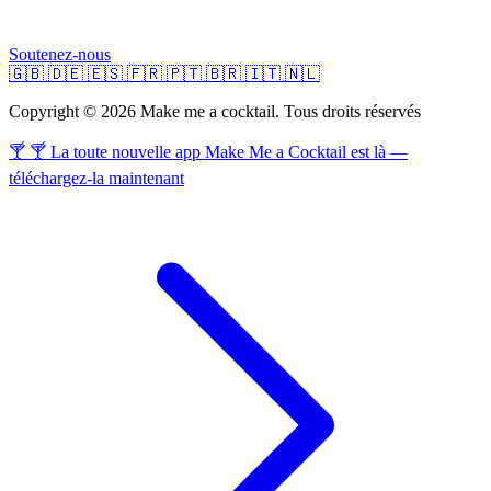
Soutenez-nous
🇬🇧
🇩🇪
🇪🇸
🇫🇷
🇵🇹
🇧🇷
🇮🇹
🇳🇱
Copyright © 2026 Make me a cocktail. Tous droits réservés
🍸 🍸 La toute nouvelle app Make Me a Cocktail est là —
téléchargez-la maintenant