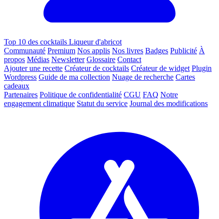
Top 10 des cocktails Liqueur d'abricot
Communauté
Premium
Nos applis
Nos livres
Badges
Publicité
À
propos
Médias
Newsletter
Glossaire
Contact
Ajouter une recette
Créateur de cocktails
Créateur de widget
Plugin
Wordpress
Guide de ma collection
Nuage de recherche
Cartes
cadeaux
Partenaires
Politique de confidentialité
CGU
FAQ
Notre
engagement climatique
Statut du service
Journal des modifications