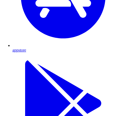
appstore