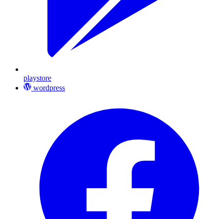
playstore
wordpress