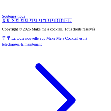
Soutenez-nous
🇬🇧
🇩🇪
🇪🇸
🇫🇷
🇵🇹
🇧🇷
🇮🇹
🇳🇱
Copyright © 2026 Make me a cocktail. Tous droits réservés
🍸 🍸 La toute nouvelle app Make Me a Cocktail est là —
téléchargez-la maintenant