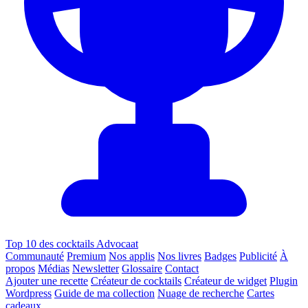
Top 10 des cocktails Advocaat
Communauté
Premium
Nos applis
Nos livres
Badges
Publicité
À
propos
Médias
Newsletter
Glossaire
Contact
Ajouter une recette
Créateur de cocktails
Créateur de widget
Plugin
Wordpress
Guide de ma collection
Nuage de recherche
Cartes
cadeaux