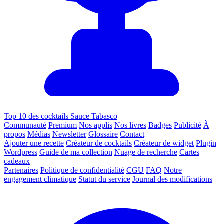
Top 10 des cocktails Sauce Tabasco
Communauté
Premium
Nos applis
Nos livres
Badges
Publicité
À
propos
Médias
Newsletter
Glossaire
Contact
Ajouter une recette
Créateur de cocktails
Créateur de widget
Plugin
Wordpress
Guide de ma collection
Nuage de recherche
Cartes
cadeaux
Partenaires
Politique de confidentialité
CGU
FAQ
Notre
engagement climatique
Statut du service
Journal des modifications