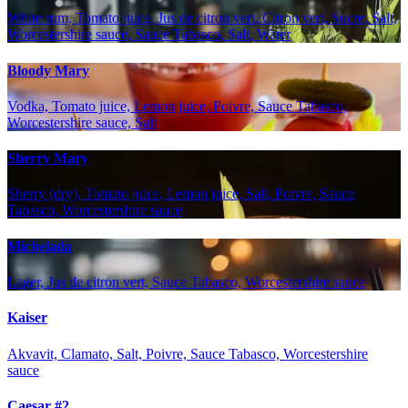
White rum, Tomato juice, Jus de citron vert, Citron vert, Sucre, Salt,
Worcestershire sauce, Sauce Tabasco, Salt, Water
Bloody Mary
Vodka, Tomato juice, Lemon juice, Poivre, Sauce Tabasco,
Worcestershire sauce, Salt
Sherry Mary
Sherry (dry), Tomato juice, Lemon juice, Salt, Poivre, Sauce
Tabasco, Worcestershire sauce
Michelada
Lager, Jus de citron vert, Sauce Tabasco, Worcestershire sauce
Kaiser
Akvavit, Clamato, Salt, Poivre, Sauce Tabasco, Worcestershire
sauce
Caesar #2