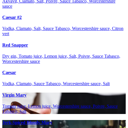
Akvavit, Clamato, Salt, Poivre, Sauce Tabasco, Worcestershire
sauce
Caesar #2
Vodka, Clamato, Salt, Sauce Tabasco, Worcestershire sauce, Citron
vert
Red Snapper
Dry gin, Tomato juice, Lemon juice, Salt, Poivre, Sauce Tabasco,
Worcestershire sauce
Caesar
Vodka, Clamato, Sauce Tabasco, Worcestershire sauce, Salt
Virgin Mary
Tomato juice, Lemon juice, Worcestershire sauce, Poivre, Sauce
Tabasco, Salt
Jerk-Spiced Bloody Mary