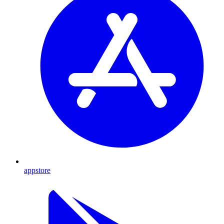
appstore