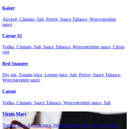
Kaiser
Akvavit, Clamato, Salt, Poivre, Sauce Tabasco, Worcestershire
sauce
Caesar #2
Vodka, Clamato, Salt, Sauce Tabasco, Worcestershire sauce, Citron
vert
Red Snapper
Dry gin, Tomato juice, Lemon juice, Salt, Poivre, Sauce Tabasco,
Worcestershire sauce
Caesar
Vodka, Clamato, Sauce Tabasco, Worcestershire sauce, Salt
Virgin Mary
Tomato juice, Lemon juice, Worcestershire sauce, Poivre, Sauce