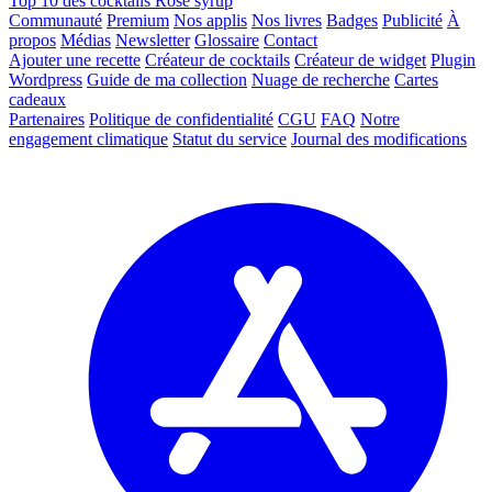
Top 10 des cocktails Rose syrup
Communauté
Premium
Nos applis
Nos livres
Badges
Publicité
À
propos
Médias
Newsletter
Glossaire
Contact
Ajouter une recette
Créateur de cocktails
Créateur de widget
Plugin
Wordpress
Guide de ma collection
Nuage de recherche
Cartes
cadeaux
Partenaires
Politique de confidentialité
CGU
FAQ
Notre
engagement climatique
Statut du service
Journal des modifications