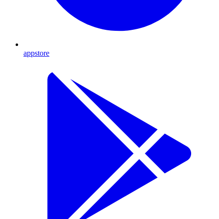
appstore