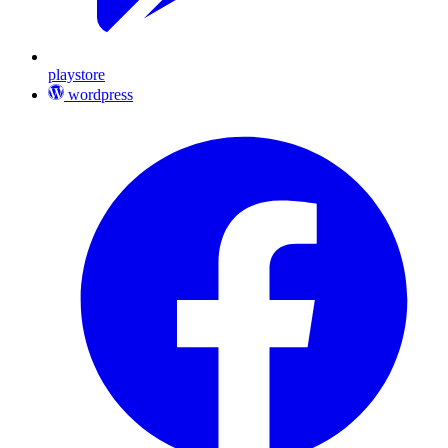
playstore
wordpress