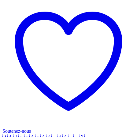
Soutenez-nous
🇬🇧
🇩🇪
🇪🇸
🇫🇷
🇵🇹
🇧🇷
🇮🇹
🇳🇱