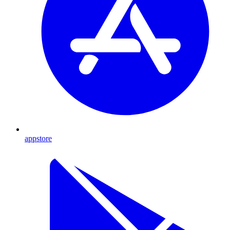
appstore