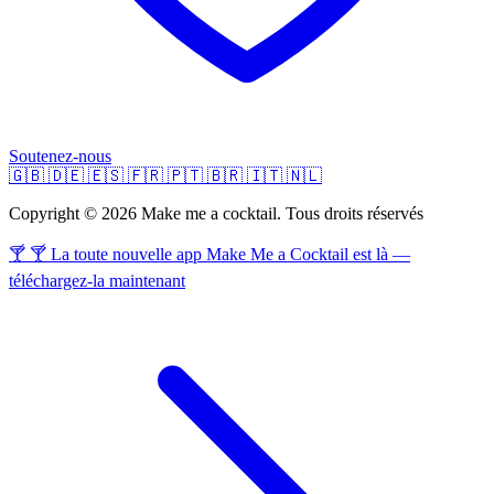
Soutenez-nous
🇬🇧
🇩🇪
🇪🇸
🇫🇷
🇵🇹
🇧🇷
🇮🇹
🇳🇱
Copyright © 2026 Make me a cocktail. Tous droits réservés
🍸 🍸 La toute nouvelle app Make Me a Cocktail est là —
téléchargez-la maintenant