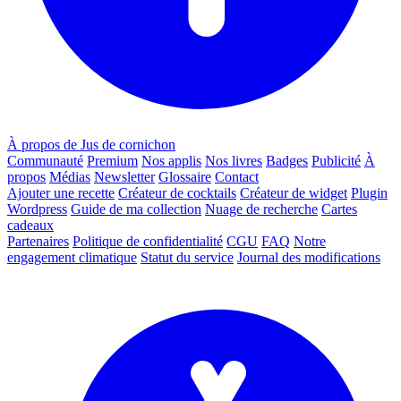
À propos de Jus de cornichon
Communauté
Premium
Nos applis
Nos livres
Badges
Publicité
À
propos
Médias
Newsletter
Glossaire
Contact
Ajouter une recette
Créateur de cocktails
Créateur de widget
Plugin
Wordpress
Guide de ma collection
Nuage de recherche
Cartes
cadeaux
Partenaires
Politique de confidentialité
CGU
FAQ
Notre
engagement climatique
Statut du service
Journal des modifications