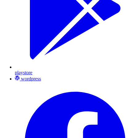
playstore
wordpress