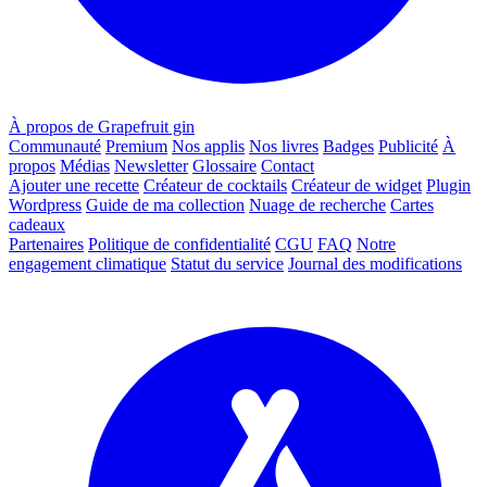
À propos de Grapefruit gin
Communauté
Premium
Nos applis
Nos livres
Badges
Publicité
À
propos
Médias
Newsletter
Glossaire
Contact
Ajouter une recette
Créateur de cocktails
Créateur de widget
Plugin
Wordpress
Guide de ma collection
Nuage de recherche
Cartes
cadeaux
Partenaires
Politique de confidentialité
CGU
FAQ
Notre
engagement climatique
Statut du service
Journal des modifications