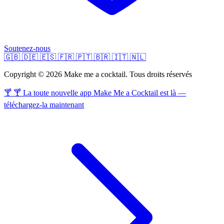
Soutenez-nous
🇬🇧
🇩🇪
🇪🇸
🇫🇷
🇵🇹
🇧🇷
🇮🇹
🇳🇱
Copyright © 2026 Make me a cocktail. Tous droits réservés
🍸 🍸 La toute nouvelle app Make Me a Cocktail est là —
téléchargez-la maintenant