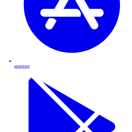
appstore