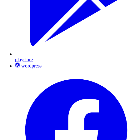
playstore
wordpress