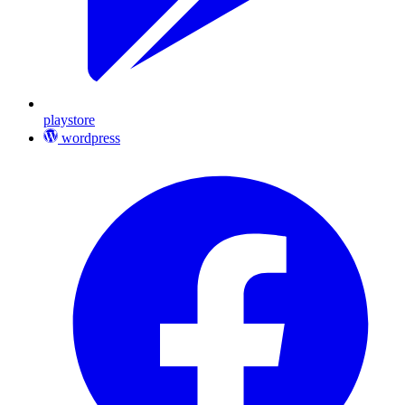
playstore
wordpress