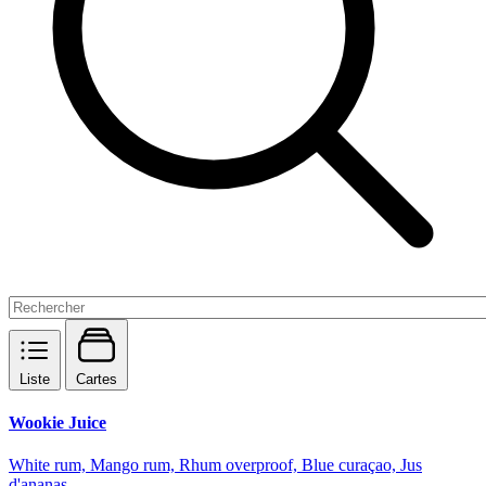
Liste
Cartes
Wookie Juice
White rum, Mango rum, Rhum overproof, Blue curaçao, Jus
d'ananas