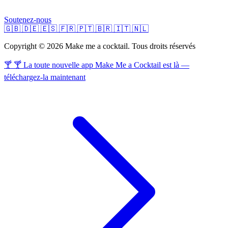
Soutenez-nous
🇬🇧
🇩🇪
🇪🇸
🇫🇷
🇵🇹
🇧🇷
🇮🇹
🇳🇱
Copyright © 2026 Make me a cocktail. Tous droits réservés
🍸 🍸 La toute nouvelle app Make Me a Cocktail est là —
téléchargez-la maintenant