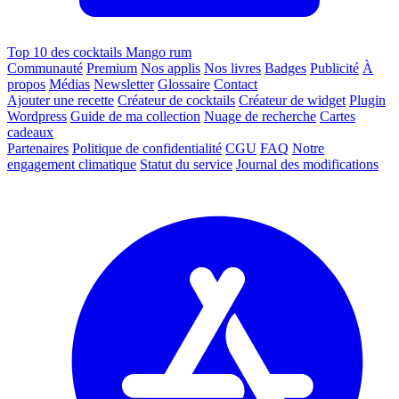
Top 10 des cocktails Mango rum
Communauté
Premium
Nos applis
Nos livres
Badges
Publicité
À
propos
Médias
Newsletter
Glossaire
Contact
Ajouter une recette
Créateur de cocktails
Créateur de widget
Plugin
Wordpress
Guide de ma collection
Nuage de recherche
Cartes
cadeaux
Partenaires
Politique de confidentialité
CGU
FAQ
Notre
engagement climatique
Statut du service
Journal des modifications