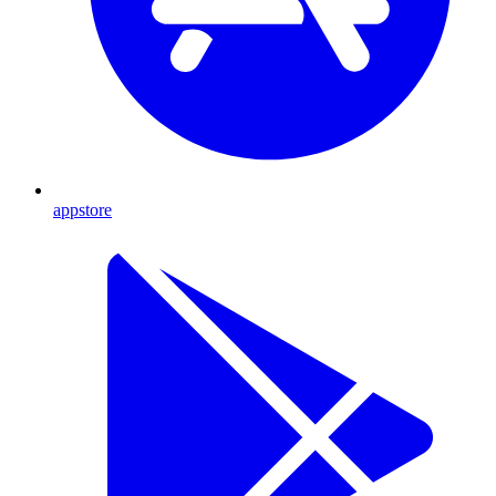
appstore