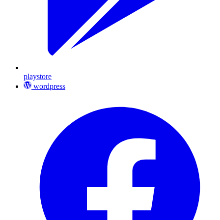
playstore
wordpress