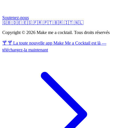
Soutenez-nous
🇬🇧
🇩🇪
🇪🇸
🇫🇷
🇵🇹
🇧🇷
🇮🇹
🇳🇱
Copyright © 2026 Make me a cocktail. Tous droits réservés
🍸 🍸 La toute nouvelle app Make Me a Cocktail est là —
téléchargez-la maintenant