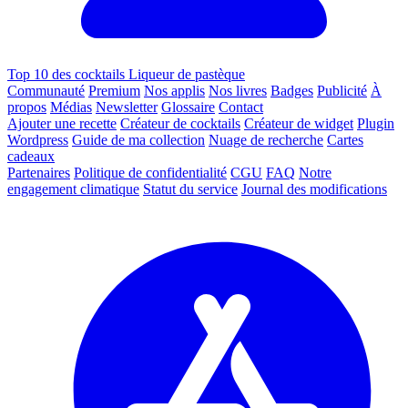
Top 10 des cocktails Liqueur de pastèque
Communauté
Premium
Nos applis
Nos livres
Badges
Publicité
À
propos
Médias
Newsletter
Glossaire
Contact
Ajouter une recette
Créateur de cocktails
Créateur de widget
Plugin
Wordpress
Guide de ma collection
Nuage de recherche
Cartes
cadeaux
Partenaires
Politique de confidentialité
CGU
FAQ
Notre
engagement climatique
Statut du service
Journal des modifications