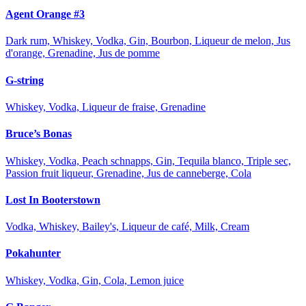
Agent Orange #3
Dark rum, Whiskey, Vodka, Gin, Bourbon, Liqueur de melon, Jus
d'orange, Grenadine, Jus de pomme
G-string
Whiskey, Vodka, Liqueur de fraise, Grenadine
Bruce’s Bonas
Whiskey, Vodka, Peach schnapps, Gin, Tequila blanco, Triple sec,
Passion fruit liqueur, Grenadine, Jus de canneberge, Cola
Lost In Booterstown
Vodka, Whiskey, Bailey's, Liqueur de café, Milk, Cream
Pokahunter
Whiskey, Vodka, Gin, Cola, Lemon juice