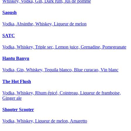
Whiskey, Vodka, Gin, Dark rum, Jus de pomme
Saoush
Vodka, Absinthe, Whiskey, Liqueur de melon
SATC
Vodka, Whiskey, Triple sec, Lemon juice, Grenadine, Pomegranate
Hantu Banyu
Vodka, Gin, Whiskey, Tequila blanco, Blue curaçao, Vin blanc
The Hot Flush
Vodka, Whiskey, Rhum épicé, Cointreau, Liqueur de framboise,
Ginger ale
Shooter Scooter
Vodka, Whiskey, Liqueur de melon, Amaretto