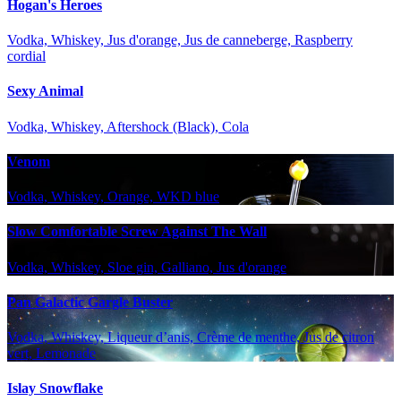
Hogan's Heroes
Vodka, Whiskey, Jus d'orange, Jus de canneberge, Raspberry
cordial
Sexy Animal
Vodka, Whiskey, Aftershock (Black), Cola
Venom
Vodka, Whiskey, Orange, WKD blue
Slow Comfortable Screw Against The Wall
Vodka, Whiskey, Sloe gin, Galliano, Jus d'orange
Pan Galactic Gargle Buster
Vodka, Whiskey, Liqueur d’anis, Crème de menthe, Jus de citron
vert, Lemonade
Islay Snowflake