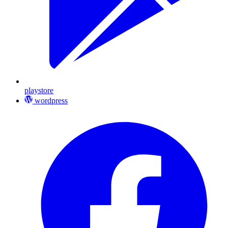
playstore
wordpress