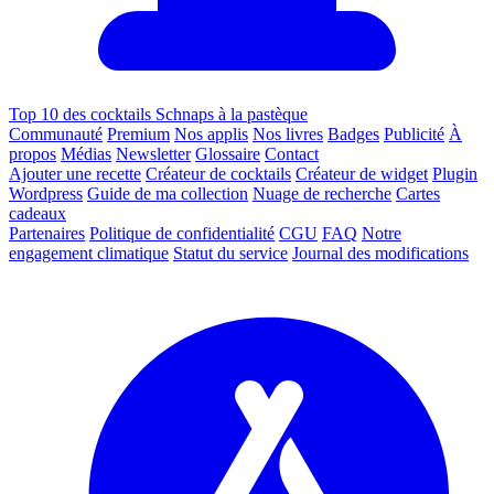
Top 10 des cocktails Schnaps à la pastèque
Communauté
Premium
Nos applis
Nos livres
Badges
Publicité
À
propos
Médias
Newsletter
Glossaire
Contact
Ajouter une recette
Créateur de cocktails
Créateur de widget
Plugin
Wordpress
Guide de ma collection
Nuage de recherche
Cartes
cadeaux
Partenaires
Politique de confidentialité
CGU
FAQ
Notre
engagement climatique
Statut du service
Journal des modifications