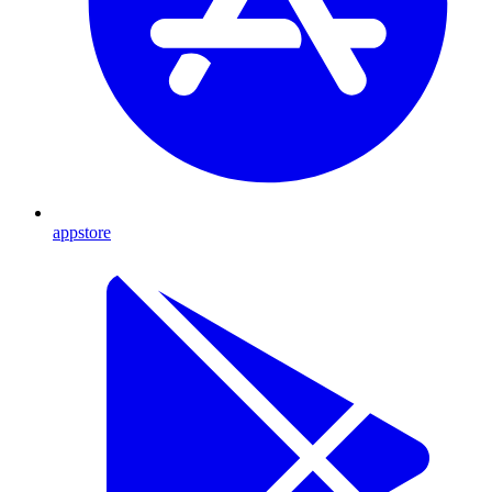
appstore