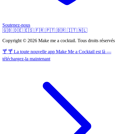
Soutenez-nous
🇬🇧
🇩🇪
🇪🇸
🇫🇷
🇵🇹
🇧🇷
🇮🇹
🇳🇱
Copyright © 2026 Make me a cocktail. Tous droits réservés
🍸 🍸 La toute nouvelle app Make Me a Cocktail est là —
téléchargez-la maintenant