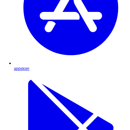
appstore