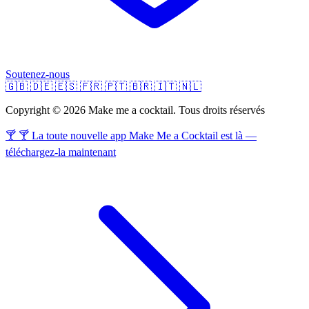
Soutenez-nous
🇬🇧
🇩🇪
🇪🇸
🇫🇷
🇵🇹
🇧🇷
🇮🇹
🇳🇱
Copyright © 2026 Make me a cocktail. Tous droits réservés
🍸 🍸 La toute nouvelle app Make Me a Cocktail est là —
téléchargez-la maintenant