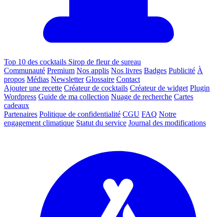
Top 10 des cocktails Sirop de fleur de sureau
Communauté
Premium
Nos applis
Nos livres
Badges
Publicité
À
propos
Médias
Newsletter
Glossaire
Contact
Ajouter une recette
Créateur de cocktails
Créateur de widget
Plugin
Wordpress
Guide de ma collection
Nuage de recherche
Cartes
cadeaux
Partenaires
Politique de confidentialité
CGU
FAQ
Notre
engagement climatique
Statut du service
Journal des modifications