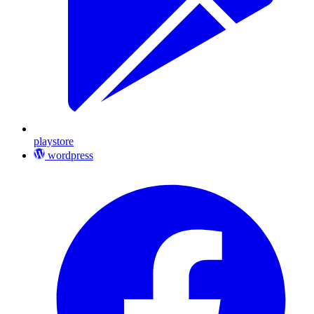
playstore
wordpress