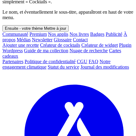
simplement « Cocktails ».
Le nom, et éventuellement le sous-titre, apparaîtront en haut de votre
menu.
Ensuite - votre thème
Mettre à jour
Communauté
Premium
Nos applis
Nos livres
Badges
Publicité
À
propos
Médias
Newsletter
Glossaire
Contact
Ajouter une recette
Créateur de cocktails
Créateur de widget
Plugin
Wordpress
Guide de ma collection
Nuage de recherche
Cartes
cadeaux
Partenaires
Politique de confidentialité
CGU
FAQ
Notre
engagement climatique
Statut du service
Journal des modifications