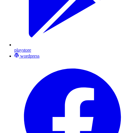
playstore
wordpress