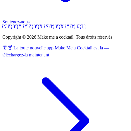
Soutenez-nous
🇬🇧
🇩🇪
🇪🇸
🇫🇷
🇵🇹
🇧🇷
🇮🇹
🇳🇱
Copyright © 2026 Make me a cocktail. Tous droits réservés
🍸 🍸 La toute nouvelle app Make Me a Cocktail est là —
téléchargez-la maintenant