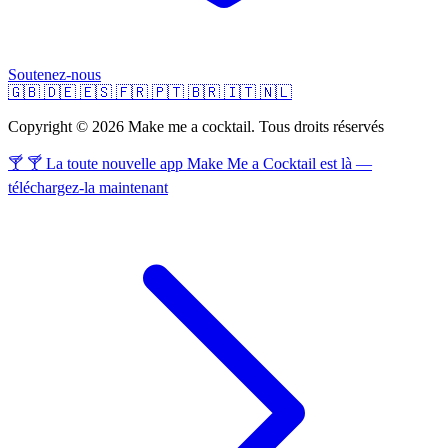
Soutenez-nous
🇬🇧
🇩🇪
🇪🇸
🇫🇷
🇵🇹
🇧🇷
🇮🇹
🇳🇱
Copyright © 2026 Make me a cocktail. Tous droits réservés
🍸 🍸 La toute nouvelle app Make Me a Cocktail est là —
téléchargez-la maintenant