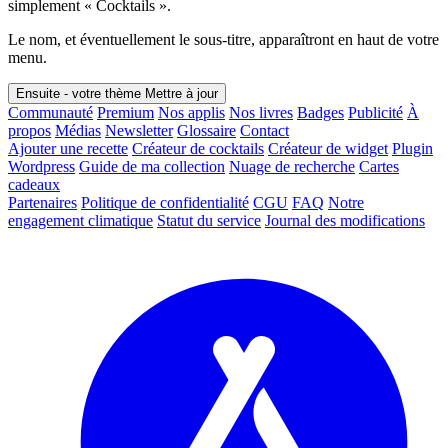
simplement « Cocktails ».
Le nom, et éventuellement le sous-titre, apparaîtront en haut de votre
menu.
Ensuite - votre thème
Mettre à jour
Communauté
Premium
Nos applis
Nos livres
Badges
Publicité
À
propos
Médias
Newsletter
Glossaire
Contact
Ajouter une recette
Créateur de cocktails
Créateur de widget
Plugin
Wordpress
Guide de ma collection
Nuage de recherche
Cartes
cadeaux
Partenaires
Politique de confidentialité
CGU
FAQ
Notre
engagement climatique
Statut du service
Journal des modifications