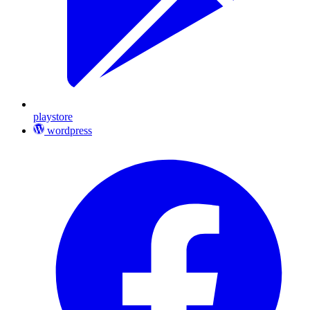
playstore
wordpress